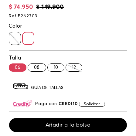
$
74
.
950
$
149
.
900
Ref
:
E262703
Color
Talla
06
08
10
12
GUÍA DE TALLAS
Paga con
CREDI10
Solicitar
Añadir a la bolsa