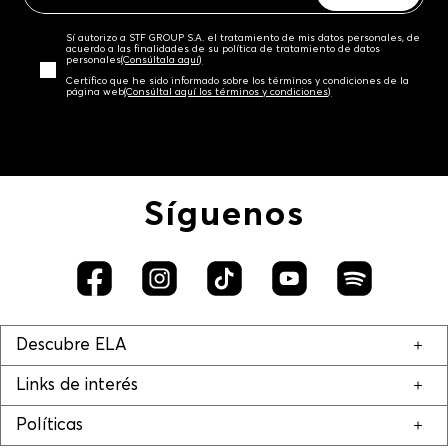
Sí autorizo a STF GROUP S.A. el tratamiento de mis datos personales, de
acuerdo a las finalidades de su política de tratamiento de datos
personales‎
(Consúltala aquí)
Certifico que he sido informado sobre los términos y condiciones de la
página web‎
(Consúltal aquí los términos y condiciones)
Síguenos
Descubre ELA
Links de interés
Políticas