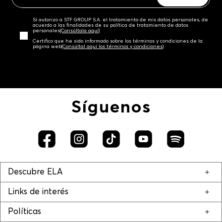
Sí autorizo a STF GROUP S.A. el tratamiento de mis datos personales, de
acuerdo a las finalidades de su política de tratamiento de datos
personales‎
(Consúltala aquí)
Certifico que he sido informado sobre los términos y condiciones de la
página web‎
(Consúltal aquí los términos y condiciones)
Síguenos
Descubre ELA
Links de interés
Políticas