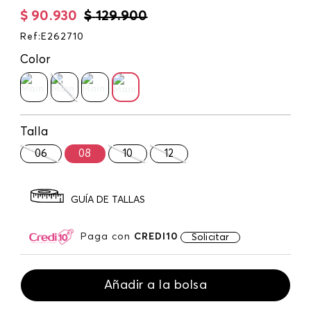
$
90
.
930
$
129
.
900
Ref
:
E262710
Color
Talla
06
08
10
12
GUÍA DE TALLAS
Paga con
CREDI10
Solicitar
Añadir a la bolsa