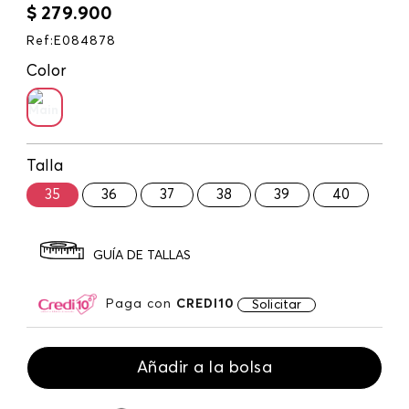
$
279
.
900
Ref
:
E084878
Color
Talla
35
36
37
38
39
40
GUÍA DE TALLAS
Paga con
CREDI10
Solicitar
Añadir a la bolsa