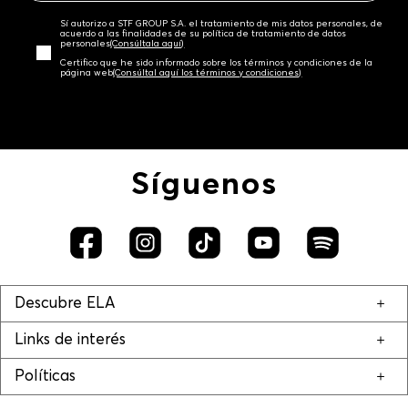
Sí autorizo a STF GROUP S.A. el tratamiento de mis datos personales, de
acuerdo a las finalidades de su política de tratamiento de datos
personales‎
(Consúltala aquí)
Certifico que he sido informado sobre los términos y condiciones de la
página web‎
(Consúltal aquí los términos y condiciones)
Síguenos
Descubre ELA
Links de interés
Políticas