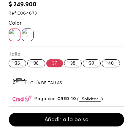
$
249
.
900
Ref
:
E084873
Color
Talla
35
36
37
38
39
40
GUÍA DE TALLAS
Paga con
CREDI10
Solicitar
Añadir a la bolsa