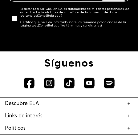
Sí autorizo a STF GROUP S.A. el tratamiento de mis datos personales, de
acuerdo a las finalidades de su política de tratamiento de datos
personales‎
(Consúltala aquí)
Certifico que he sido informado sobre los términos y condiciones de la
página web‎
(Consúltal aquí los términos y condiciones)
Síguenos
Descubre ELA
Links de interés
Políticas