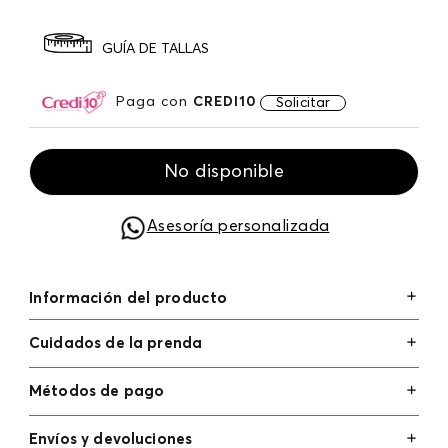
GUÍA DE TALLAS
Paga con
CREDI10
Solicitar
No disponible
Asesoría personalizada
Información del producto
Cuidados de la prenda
Métodos de pago
Tarjetas de crédito: Visa, Dinners, Master Card y
Envíos y devoluciones