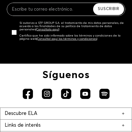
Recuerda que para el trámite del envío deberás
contactarte con un agente de servicio al cliente
SUSCRIBIR
quien te indicará los pasos a seguir y posteriormente
programará la recogida del producto en la dirección
Sí autorizo a STF GROUP S.A. el tratamiento de mis datos personales, de
acordada.
acuerdo a las finalidades de su política de tratamiento de datos
personales‎
(Consúltala aquí)
Certifico que he sido informado sobre los términos y condiciones de la
página web‎
(Consúltal aquí los términos y condiciones)
Síguenos
Descubre ELA
Links de interés