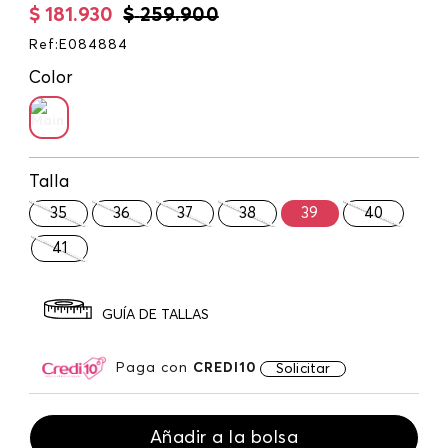
$
181
.
930
$
259
.
900
Ref
:
E084884
Color
Talla
35
36
37
38
39
40
41
GUÍA DE TALLAS
Paga con
CREDI10
Solicitar
Añadir a la bolsa