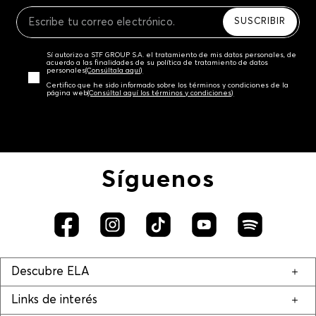
Recuerda que para el trámite del envío deberás
contactarte con un agente de servicio al cliente
SUSCRIBIR
quien te indicará los pasos a seguir y posteriormente
programará la recogida del producto en la dirección
Sí autorizo a STF GROUP S.A. el tratamiento de mis datos personales, de
acordada.
acuerdo a las finalidades de su política de tratamiento de datos
personales‎
(Consúltala aquí)
Certifico que he sido informado sobre los términos y condiciones de la
página web‎
(Consúltal aquí los términos y condiciones)
Síguenos
Descubre ELA
Links de interés