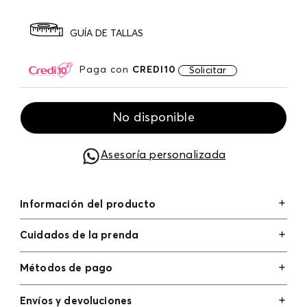
GUÍA DE TALLAS
Paga con
CREDI10
Solicitar
No disponible
Asesoría personalizada
Información del producto
Cuidados de la prenda
Métodos de pago
Tarjetas de crédito: Visa, Dinners, Master Card y
Envíos y devoluciones