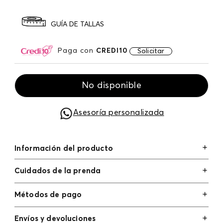
GUÍA DE TALLAS
Paga con
CREDI10
Solicitar
No disponible
Asesoría personalizada
Información del producto
Cuidados de la prenda
Métodos de pago
Tarjetas de crédito: Visa, Dinners, Master Card y
Envíos y devoluciones