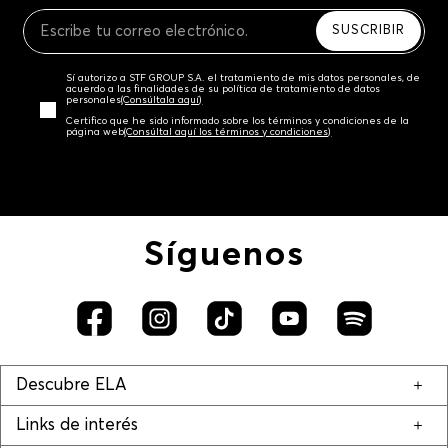
Recuerda que para el trámite del envío deberás
contactarte con un agente de servicio al cliente
SUSCRIBIR
quien te indicará los pasos a seguir y posteriormente
programará la recogida del producto en la dirección
Sí autorizo a STF GROUP S.A. el tratamiento de mis datos personales, de
acordada.
acuerdo a las finalidades de su política de tratamiento de datos
personales‎
(Consúltala aquí)
Certifico que he sido informado sobre los términos y condiciones de la
página web‎
(Consúltal aquí los términos y condiciones)
Síguenos
Descubre ELA
Links de interés