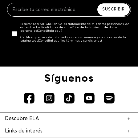
Recuerda que para el trámite del envío deberás
contactarte con un agente de servicio al cliente
SUSCRIBIR
quien te indicará los pasos a seguir y posteriormente
programará la recogida del producto en la dirección
Sí autorizo a STF GROUP S.A. el tratamiento de mis datos personales, de
acordada.
acuerdo a las finalidades de su política de tratamiento de datos
personales‎
(Consúltala aquí)
Certifico que he sido informado sobre los términos y condiciones de la
página web‎
(Consúltal aquí los términos y condiciones)
Síguenos
Descubre ELA
Links de interés