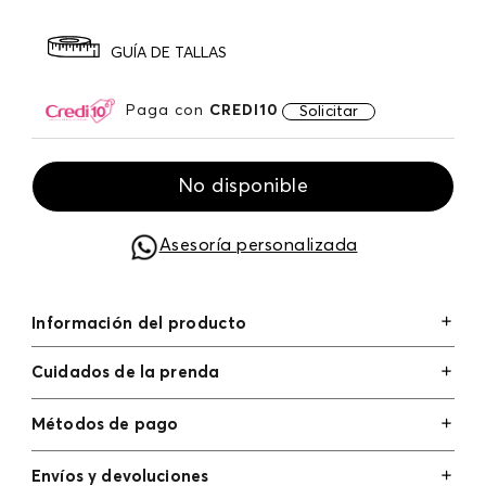
GUÍA DE TALLAS
Paga con
CREDI10
Solicitar
No disponible
Asesoría personalizada
Información del producto
Cuidados de la prenda
Métodos de pago
Tarjetas de crédito: Visa, Dinners, Master Card y
Envíos y devoluciones