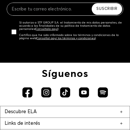
Recuerda que para el trámite del envío deberás
contactarte con un agente de servicio al cliente
SUSCRIBIR
quien te indicará los pasos a seguir y posteriormente
programará la recogida del producto en la dirección
Sí autorizo a STF GROUP S.A. el tratamiento de mis datos personales, de
acordada.
acuerdo a las finalidades de su política de tratamiento de datos
personales‎
(Consúltala aquí)
Certifico que he sido informado sobre los términos y condiciones de la
página web‎
(Consúltal aquí los términos y condiciones)
Síguenos
Descubre ELA
Links de interés