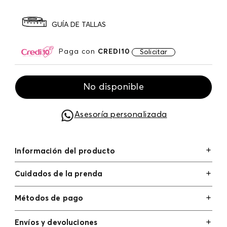
GUÍA DE TALLAS
Paga con
CREDI10
Solicitar
No disponible
Asesoría personalizada
Información del producto
Cuidados de la prenda
Métodos de pago
Tarjetas de crédito: Visa, Dinners, Master Card y
Envíos y devoluciones