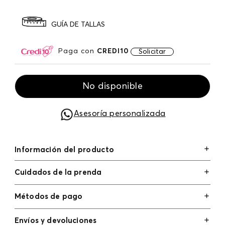
GUÍA DE TALLAS
Paga con
CREDI10
Solicitar
No disponible
Asesoría personalizada
Información del producto
Cuidados de la prenda
Métodos de pago
Tarjetas de crédito: Visa, Dinners, Master Card y
Envíos y devoluciones