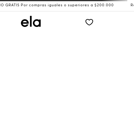
or compras iguales o superiores a $200.000
Recibe: 15%