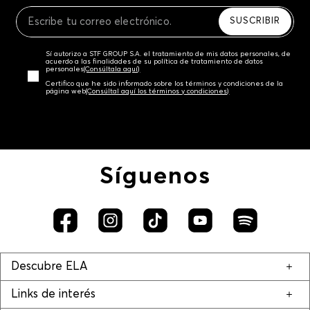
Recuerda que para el trámite del envío deberás
contactarte con un agente de servicio al cliente
SUSCRIBIR
quien te indicará los pasos a seguir y posteriormente
programará la recogida del producto en la dirección
Sí autorizo a STF GROUP S.A. el tratamiento de mis datos personales, de
acordada.
acuerdo a las finalidades de su política de tratamiento de datos
personales‎
(Consúltala aquí)
Certifico que he sido informado sobre los términos y condiciones de la
página web‎
(Consúltal aquí los términos y condiciones)
Síguenos
Descubre ELA
Links de interés