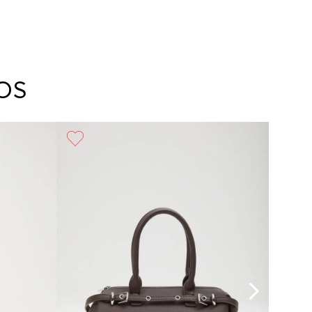
OS
50%