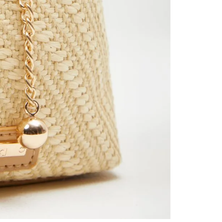
contact
te indi
program
acorda