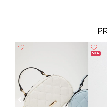
P
50%