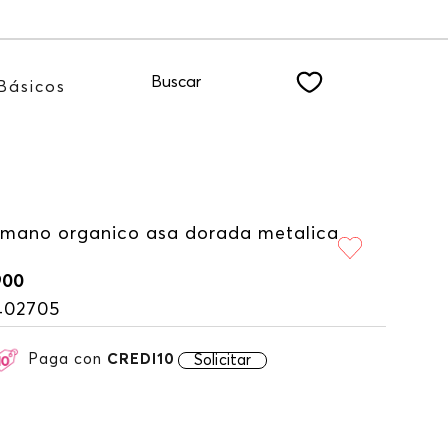
NEWSLETTER
Buscar
Básicos
 mano organico asa dorada metalica
900
402705
Paga con
CREDI10
Solicitar