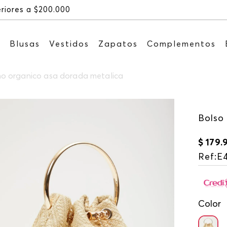
Recibe: 15%OFF suscribiéndote a nuestro 
s
Blusas
Vestidos
Zapatos
Complementos
o organico asa dorada metalica
Bolso
$
179
.
Ref
:
E
Color