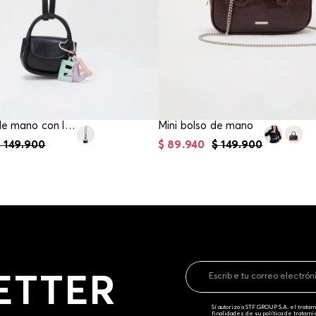
Mini bolso de mano con llavero de letras
Mini bolso de mano
$
149
.
900
$
89
.
940
$
149
.
900
ETTER
Sí autorizo a STF GROUP S.A. el trat
finalidades de su política de tratam