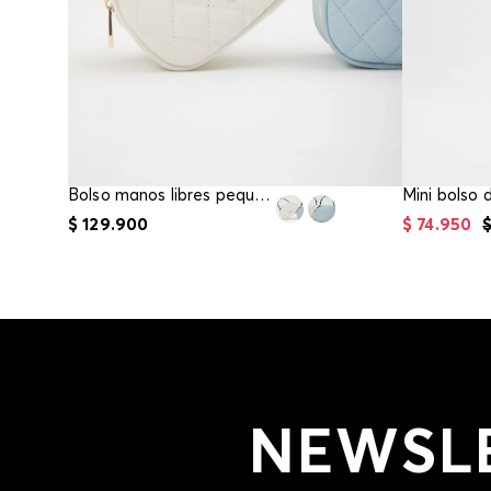
Bolso manos libres pequeño acolchado
$
129
.
900
$
74
.
950
NEWSL