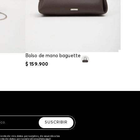
Bolso de mano baguette
$
159
.
900
$
84
.
95
SUSCRIBIR
amiento de mis datos personales, de acuerdo a las
iento de datos personales‎
(Consúltala aquí)