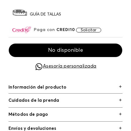
GUÍA DE TALLAS
Paga con
CREDI10
Solicitar
No disponible
Asesoría personalizada
Información del producto
Cuidados de la prenda
Métodos de pago
Tarjetas de crédito: Visa, Dinners, Master Card y
Envíos y devoluciones