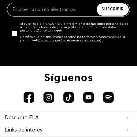
Recuerda que para el trámite del envío deberás
contactarte con un agente de servicio al cliente
SUSCRIBIR
quien te indicará los pasos a seguir y posteriormente
programará la recogida del producto en la dirección
Sí autorizo a STF GROUP S.A. el tratamiento de mis datos personales, de
acordada.
acuerdo a las finalidades de su política de tratamiento de datos
personales‎
(Consúltala aquí)
Certifico que he sido informado sobre los términos y condiciones de la
página web‎
(Consúltal aquí los términos y condiciones)
Síguenos
Descubre ELA
Links de interés