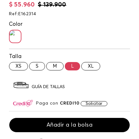
$
55
.
960
$
139
.
900
Ref
:
E162314
Color
Talla
XS
S
M
L
XL
GUÍA DE TALLAS
Paga con
CREDI10
Solicitar
Añadir a la bolsa