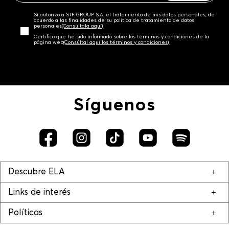
Sí autorizo a STF GROUP S.A. el tratamiento de mis datos personales, de
acuerdo a las finalidades de su política de tratamiento de datos
personales‎
(Consúltala aquí)
Certifico que he sido informado sobre los términos y condiciones de la
página web‎
(Consúltal aquí los términos y condiciones)
Síguenos
Descubre ELA
Links de interés
Políticas