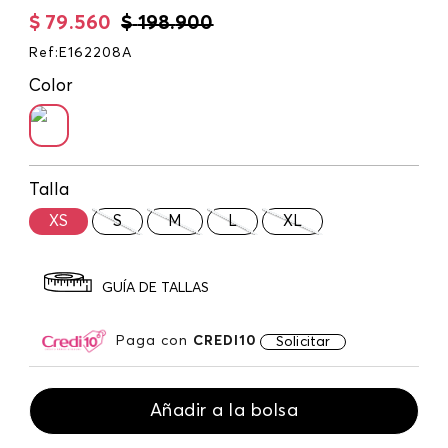
$
79
.
560
$
198
.
900
Ref
:
E162208A
Color
Talla
XS
S
M
L
XL
GUÍA DE TALLAS
Paga con
CREDI10
Solicitar
Añadir a la bolsa