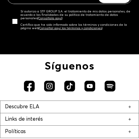
Sí autorizo a STF GROUP S.A. el tratamiento de mis datos personales, de
acuerdo a las finalidades de su política de tratamiento de datos
personales‎
(Consúltala aquí)
Certifico que he sido informado sobre los términos y condiciones de la
página web‎
(Consúltal aquí los términos y condiciones)
Síguenos
Descubre ELA
Links de interés
Políticas