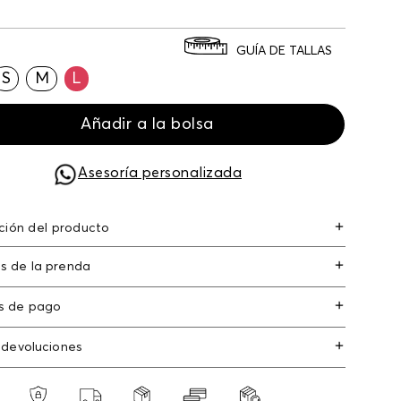
GUÍA DE TALLAS
S
M
L
Añadir a la bolsa
Asesoría personalizada
ción del producto
nga larga para mujer poliamida 54% elastano 5%
s de la prenda
er 41% 54.00% poliamida/polyamide41.00%
er/polyester5.00% elastano/elastane
 en remojo /lavar por separado / no utilizar detergentes
s de pago
o / no retorcer / exprimir/ secado a la sombra
s de crédito: Visa, Dinners, Master Card y
 devoluciones
an Express.
o usar lejia
os
: Si deseas hacer el cambio de alguno de
s débito: Maestro, Electron.