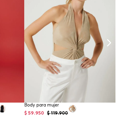
Body para mujer
$
59
.
950
$
119
.
900
$
74
.
95