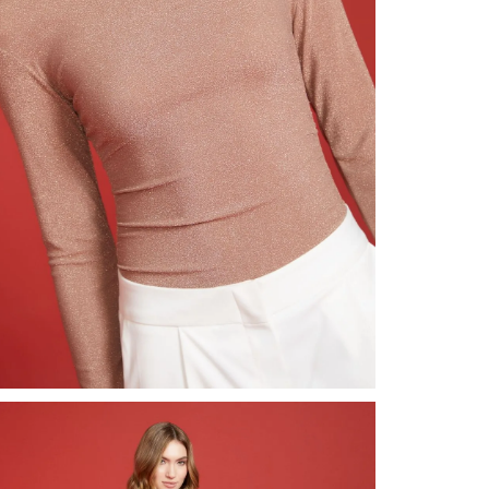
nuestr
Otros: 
En cual
tiendas
factura
luego 
(consul
nuestr
(15) dí
Devolu
N
utiliz
pedido 
embarg
adecua
se vea
transpo
del pr
llegas
product
asumido
Recuer