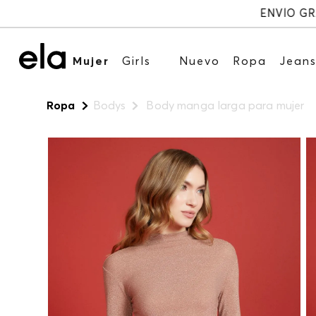
Mujer
Girls
Nuevo
Ropa
Jean
Ropa
Bodys
Body manga larga para mujer