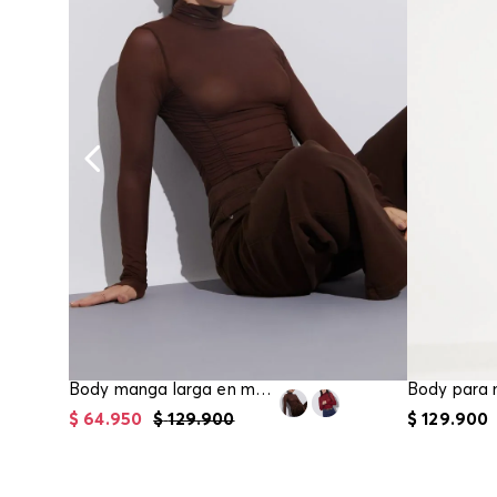
Body manga larga en mesh para mujer
$
64
.
950
$
129
.
900
$
129
.
900