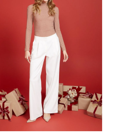
contact
te indi
program
acorda