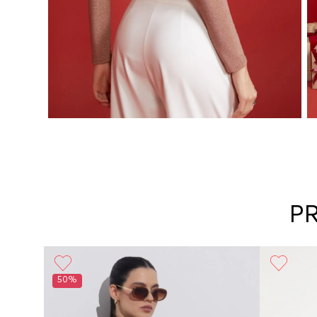
P
50%