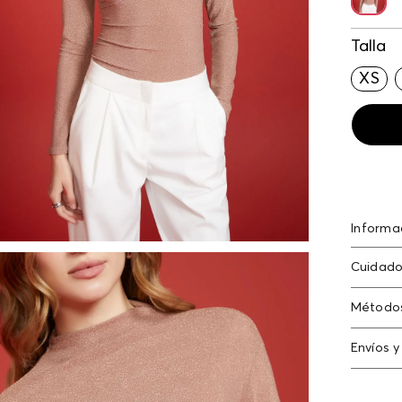
Talla
XS
Informa
Body ma
Cuidado
poliést
poliést
No dejar
Método
con clor
Tarjeta
Envíos y
Americ
N
Cambi
Tarjeta