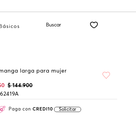
TER
Buscar
Básicos
manga larga para mujer
50
$
144
.
900
162419A
Paga con
CREDI10
Solicitar