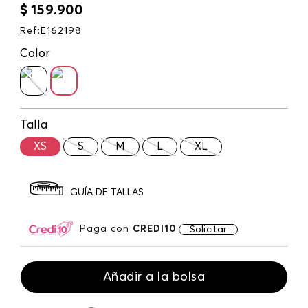
$
159
.
900
Ref
:
E162198
Color
Talla
XS
S
M
L
XL
GUÍA DE TALLAS
Paga con
CREDI10
Solicitar
Añadir a la bolsa