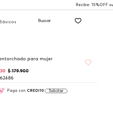
R
Buscar
Básicos
entorchado para mujer
930
$
179
.
900
162486
Paga con
CREDI10
Solicitar