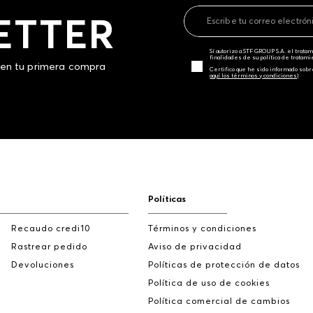
ETTER
Sí autorizo a STF GROUP S.A. el trat
finalidades de su política de tratam
 en tu primera compra
Certifico que he sido informado sobr
aquí los términos y condiciones)
Políticas
Recaudo credi10
Términos y condiciones
Rastrear pedido
Aviso de privacidad
Devoluciones
Políticas de protección de datos
Política de uso de cookies
Política comercial de cambios