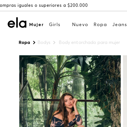
Mujer
Girls
Nuevo
Ropa
Jean
Ropa
Bodys
Body entorchado para mujer