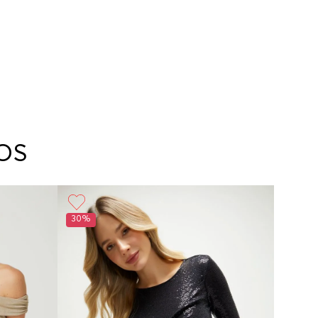
OS
30%
30%