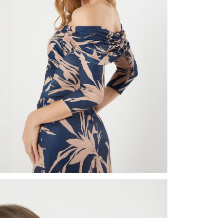
nuestr
Otros: 
En cual
tiendas
factura
luego 
(consul
nuestr
(15) dí
Devolu
N
utiliz
pedido 
embarg
adecua
se vea
transpo
del pr
llegas
product
asumido
Recuer