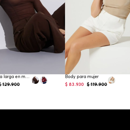
Body manga larga en mesh para mujer
Body para mujer
$
129
.
900
$
83
.
930
$
119
.
900