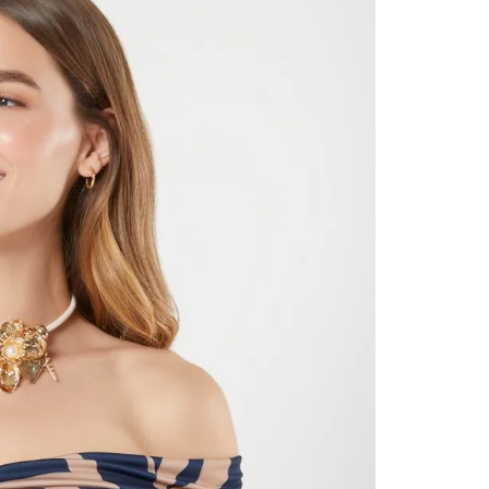
contact
te indi
program
acorda