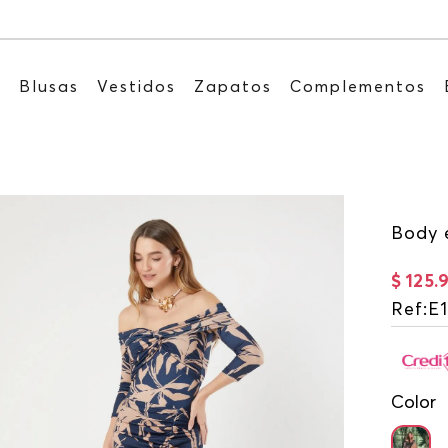
Recibe: 15%OFF suscribiéndote a nuestro NEWSLETTE
s
Blusas
Vestidos
Zapatos
Complementos
Body 
$
125
.
Ref
:
E
Color