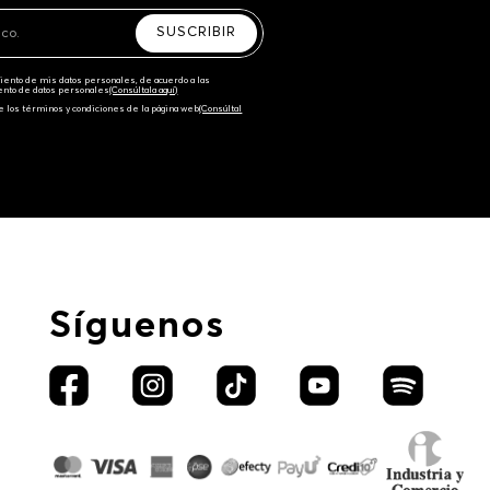
SUSCRIBIR
amiento de mis datos personales, de acuerdo a las
iento de datos personales‎
(Consúltala aquí)
e los términos y condiciones de la página web‎
(Consúltal
Síguenos