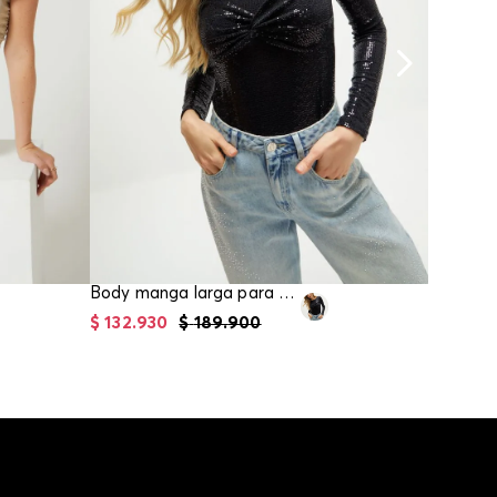
Body manga larga para mujer
$
132
.
930
$
189
.
900
$
104
.
93