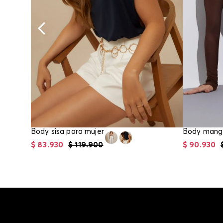
Body sisa para mujer
$
83
.
930
$
119
.
900
$
90
.
930