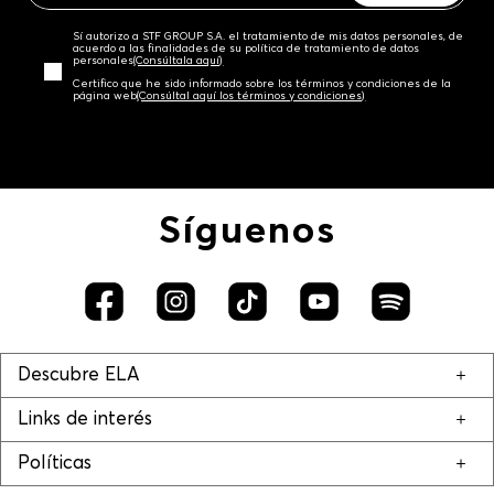
Sí autorizo a STF GROUP S.A. el tratamiento de mis datos personales, de
acuerdo a las finalidades de su política de tratamiento de datos
personales‎
(Consúltala aquí)
Certifico que he sido informado sobre los términos y condiciones de la
página web‎
(Consúltal aquí los términos y condiciones)
Síguenos
Descubre ELA
Links de interés
Políticas