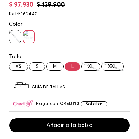
$
97
.
930
$
139
.
900
Ref
:
E162440
Color
Talla
XS
S
M
L
XL
XXL
GUÍA DE TALLAS
Paga con
CREDI10
Solicitar
Añadir a la bolsa