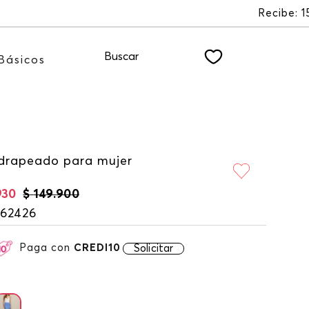
R
Buscar
Básicos
drapeado para mujer
930
$
149
.
900
162426
Paga con
CREDI10
Solicitar