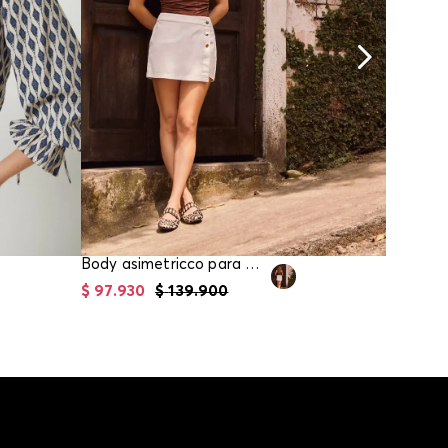
Body asimetricco para mujer
$
97
.
930
$
139
.
900
$
97
.
93