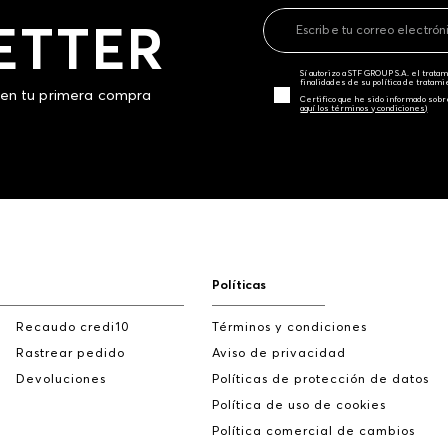
ETTER
Sí autorizo a STF GROUP S.A. el trat
finalidades de su política de tratam
 en tu primera compra
Certifico que he sido informado sobr
aquí los términos y condiciones)
Políticas
Recaudo credi10
Términos y condiciones
Rastrear pedido
Aviso de privacidad
Devoluciones
Políticas de protección de datos
Política de uso de cookies
Política comercial de cambios