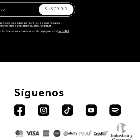
SUSCRIBIR
amiento de mis datos personales, de acuerdo a las
iento de datos personales‎
(Consúltala aquí)
e los términos y condiciones de la página web‎
(Consúltal
Síguenos