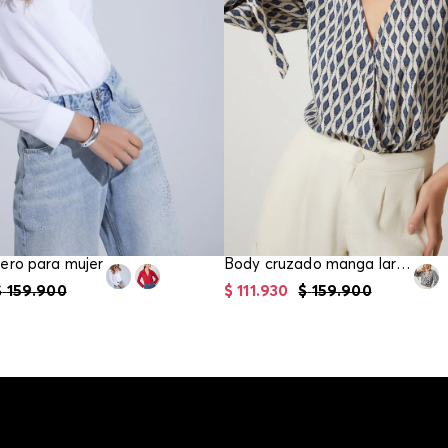
ero para mujer
Body cruzado manga larga para mujer
$
159
.
900
$
111
.
930
$
159
.
900