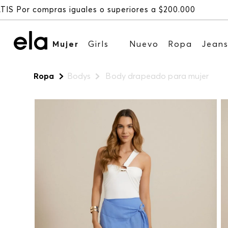
Mujer
Girls
Nuevo
Ropa
Jean
Ropa
Bodys
Body drapeado para mujer