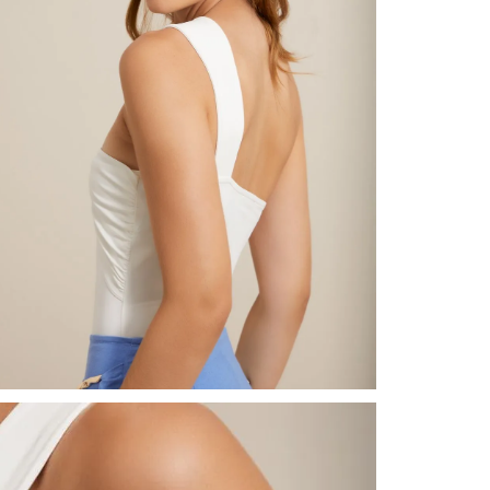
nuestr
Otros: 
En cual
tiendas
factura
luego 
(consul
nuestr
(15) dí
Devolu
N
utiliz
pedido 
embarg
adecua
se vea
transpo
del pr
llegas
product
asumido
Recuer