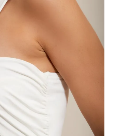
contact
te indi
program
acorda