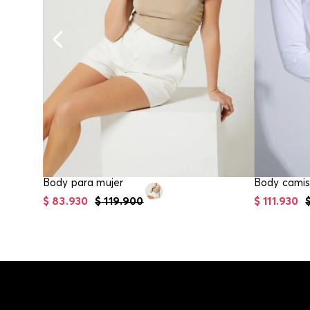
Body para mujer
Body camis
$
83
.
930
$
119
.
900
$
111
.
930