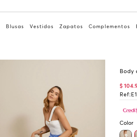
Recibe: 15%OFF suscribiéndote a nuestro NEWSLETTE
s
Blusas
Vestidos
Zapatos
Complementos
Body 
$
104
.
Ref
:
E
Color