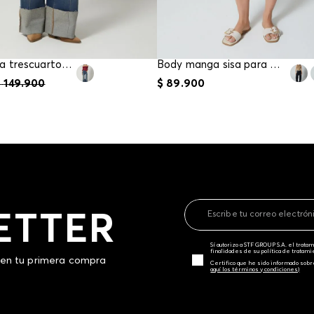
Body manga trescuartos para mujer
Body manga sisa para mujer
$
149
.
900
$
89
.
900
ETTER
Sí autorizo a STF GROUP S.A. el trat
finalidades de su política de tratam
 en tu primera compra
Certifico que he sido informado sobr
aquí los términos y condiciones)