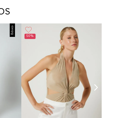
arte con un agente de servicio al cliente quien
cará los pasos a seguir y posteriormente
OS
ará la recogida del producto en la dirección
da.
Planchar a temperatura maximo 110°c
Básico
50%
50%