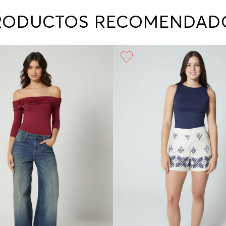
contact
te indi
RODUCTOS RECOMENDAD
program
acorda