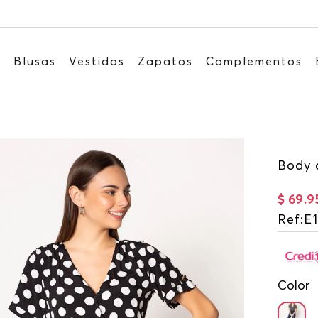
Recibe: 15%OFF suscribiéndote a nuestro N
s
Blusas
Vestidos
Zapatos
Complementos
Body 
$
69
.
9
Ref
:
E1
Color