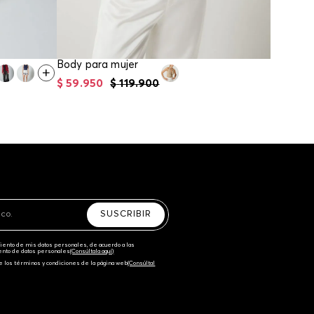
Body para mujer
$
59
.
950
$
119
.
900
$
74
.
95
SUSCRIBIR
amiento de mis datos personales, de acuerdo a las
iento de datos personales‎
(Consúltala aquí)
e los términos y condiciones de la página web‎
(Consúltal