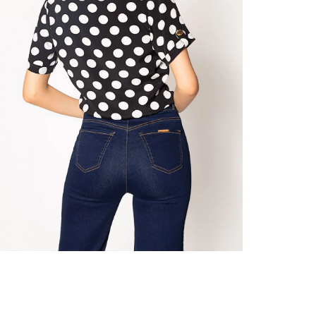
nuestr
Otros: 
En cual
tiendas
N
factura
luego 
(consul
nuestr
(15) dí
Devolu
utiliz
pedido 
embarg
adecua
se vea
transpo
del pr
llegas
product
asumido
Recuer