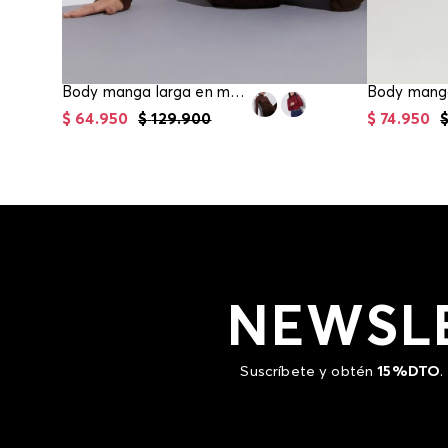
Body manga larga en mesh para mujer
$
64
.
950
$
129
.
900
$
74
.
950
NEWSL
Suscríbete y obtén
15%DTO
.