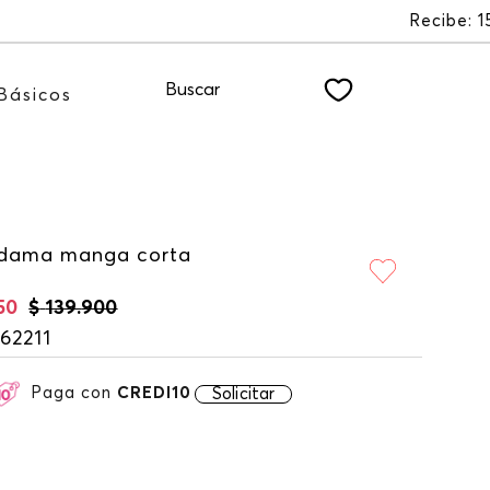
EWSLETTER
Buscar
Básicos
dama manga corta
50
$
139
.
900
62211
Paga con
CREDI10
Solicitar