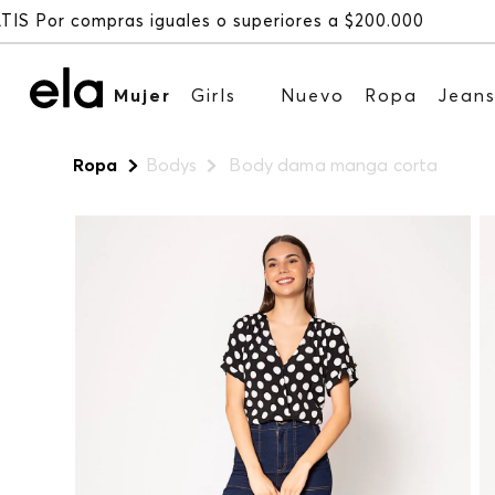
Mujer
Girls
Nuevo
Ropa
Jean
Ropa
Bodys
Body dama manga corta