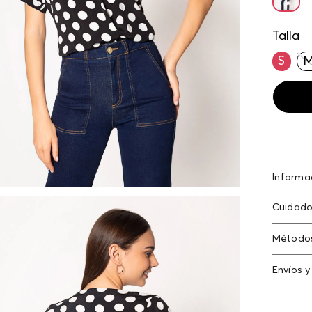
Talla
S
Informa
Rayón 1
Cuidado
Lavado 
Método
/ planch
Tarjeta
Envíos y
Americ
N
Cambi
Tarjeta