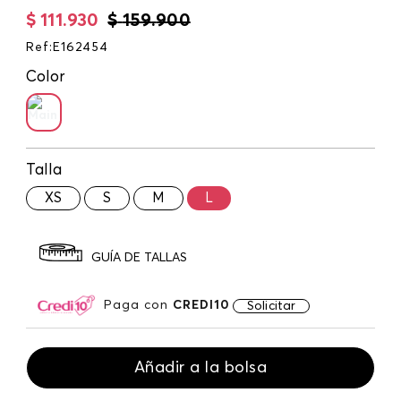
$
111
.
930
$
159
.
900
Ref
:
E162454
Color
Talla
XS
S
M
L
GUÍA DE TALLAS
Paga con
CREDI10
Solicitar
Añadir a la bolsa