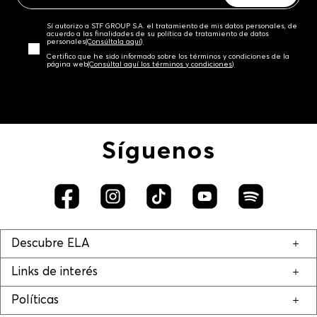
Sí autorizo a STF GROUP S.A. el tratamiento de mis datos personales, de
acuerdo a las finalidades de su política de tratamiento de datos
personales‎
(Consúltala aquí)
Certifico que he sido informado sobre los términos y condiciones de la
página web‎
(Consúltal aquí los términos y condiciones)
Síguenos
Descubre ELA
Links de interés
Políticas