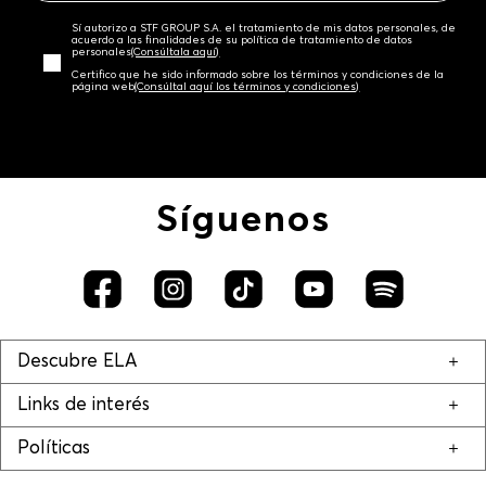
Sí autorizo a STF GROUP S.A. el tratamiento de mis datos personales, de
acuerdo a las finalidades de su política de tratamiento de datos
personales‎
(Consúltala aquí)
Certifico que he sido informado sobre los términos y condiciones de la
página web‎
(Consúltal aquí los términos y condiciones)
Síguenos
Descubre ELA
Links de interés
Políticas