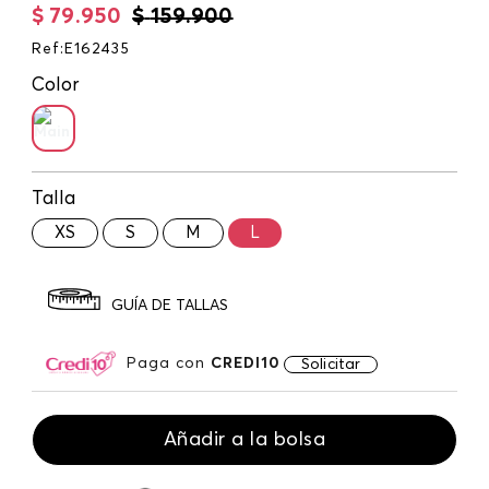
$
79
.
950
$
159
.
900
Ref
:
E162435
Color
Talla
XS
S
M
L
GUÍA DE TALLAS
Paga con
CREDI10
Solicitar
Añadir a la bolsa