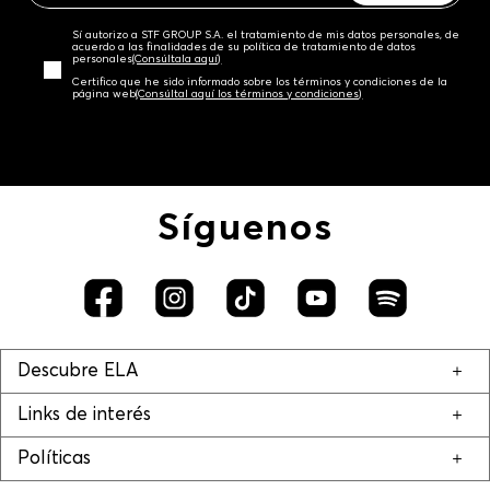
Sí autorizo a STF GROUP S.A. el tratamiento de mis datos personales, de
acuerdo a las finalidades de su política de tratamiento de datos
personales‎
(Consúltala aquí)
Certifico que he sido informado sobre los términos y condiciones de la
página web‎
(Consúltal aquí los términos y condiciones)
Síguenos
Descubre ELA
Links de interés
Políticas