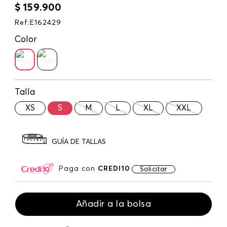
$
159
.
900
Ref
:
E162429
Color
Talla
XS
S
M
L
XL
XXL
GUÍA DE TALLAS
Paga con
CREDI10
Solicitar
Añadir a la bolsa