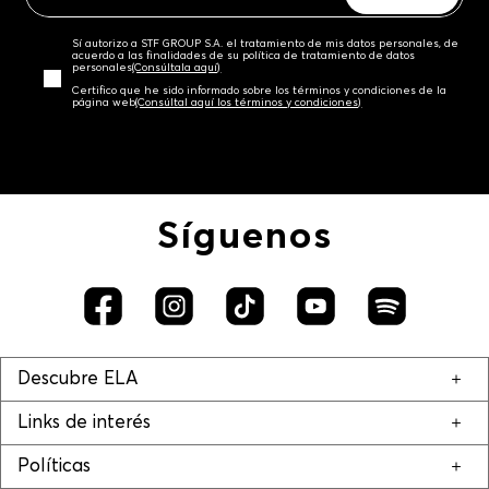
Sí autorizo a STF GROUP S.A. el tratamiento de mis datos personales, de
acuerdo a las finalidades de su política de tratamiento de datos
personales‎
(Consúltala aquí)
Certifico que he sido informado sobre los términos y condiciones de la
página web‎
(Consúltal aquí los términos y condiciones)
Síguenos
Descubre ELA
Links de interés
Políticas