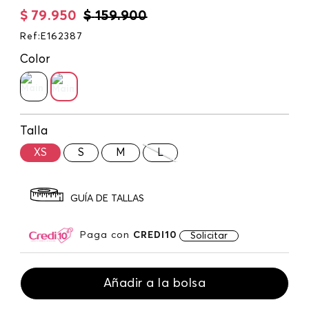
$
79
.
950
$
159
.
900
Ref
:
E162387
Color
Talla
XS
S
M
L
GUÍA DE TALLAS
Paga con
CREDI10
Solicitar
Añadir a la bolsa