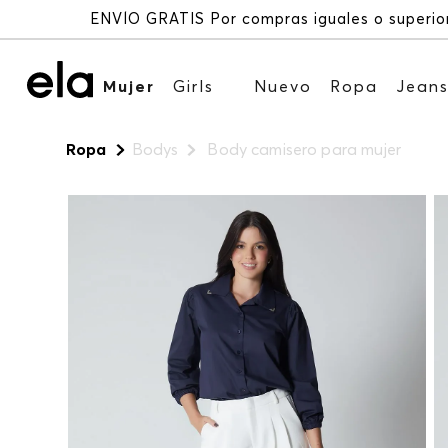
Mujer
Girls
Nuevo
Ropa
Jean
Ropa
Bodys
Body camisero para mujer