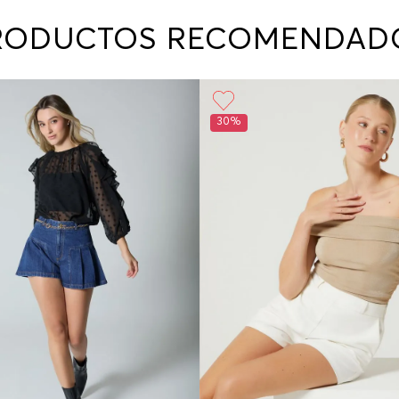
contact
te indi
RODUCTOS RECOMENDAD
program
acorda
30%