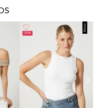
arte con un agente de servicio al cliente quien
cará los pasos a seguir y posteriormente
OS
ará la recogida del producto en la dirección
da.
Básico
30%
30%