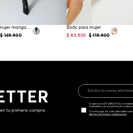
Body para mujer manga 3/4
Body para mujer
$
149
.
900
$
83
.
930
$
119
.
900
ETTER
Sí autorizo a STF GROUP S.A. el trat
finalidades de su política de tratam
 en tu primera compra
Certifico que he sido informado sobr
aquí los términos y condiciones)