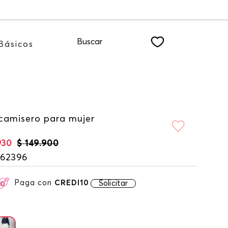
ro NEWSLETTER
Buscar
Básicos
camisero para mujer
930
$
149
.
900
162396
Paga con
CREDI10
Solicitar