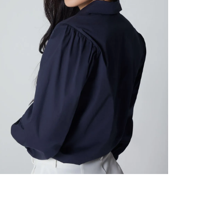
nuestr
Otros: 
En cual
tiendas
factura
luego 
(consul
nuestr
N
(15) dí
Devolu
utiliz
pedido 
embarg
adecua
se vea
transpo
del pr
llegas
product
asumido
Recuer