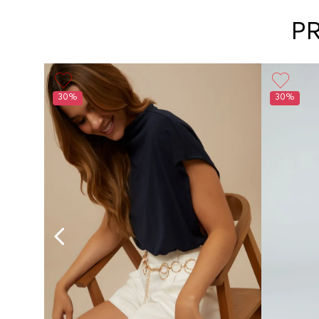
P
30%
30%