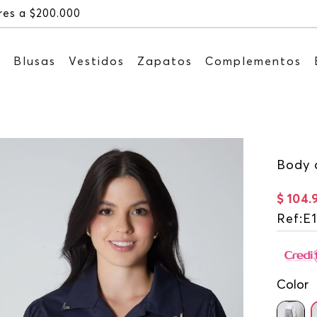
Recibe: 15%OFF suscribiéndote a nuest
s
Blusas
Vestidos
Zapatos
Complementos
Body 
$
104
.
Ref
:
E
Color