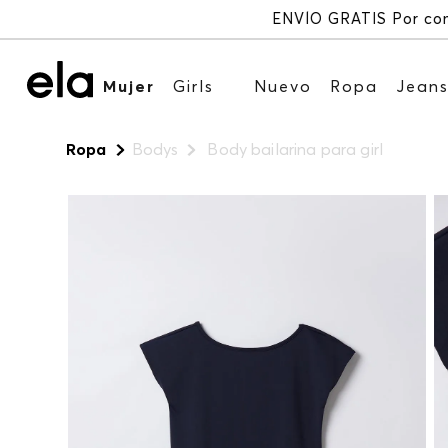
Mujer
Girls
Nuevo
Ropa
Jean
Ropa
Bodys
Body bailarina para girl