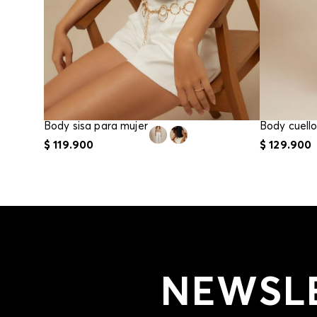
Body sisa para mujer
Body cuell
$
119
.
900
$
129
.
900
NEWSL