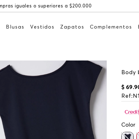
Recibe: 15%OFF suscribiéndote
s
Blusas
Vestidos
Zapatos
Complementos
Body b
$
69
.
9
Ref
:
N
Color