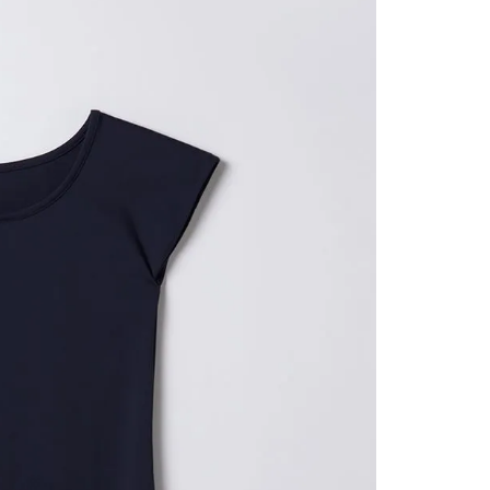
nuestr
Otros: 
En cual
tiendas
factura
luego 
(consul
nuestr
(15) dí
Devolu
N
utiliz
pedido 
embarg
adecua
se vea
transpo
del pr
llegas
product
asumido
Recuer