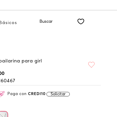
 a nuestro NEWSLETTER
Buscar
Básicos
ailarina para girl
00
160467
Paga con
CREDI10
Solicitar