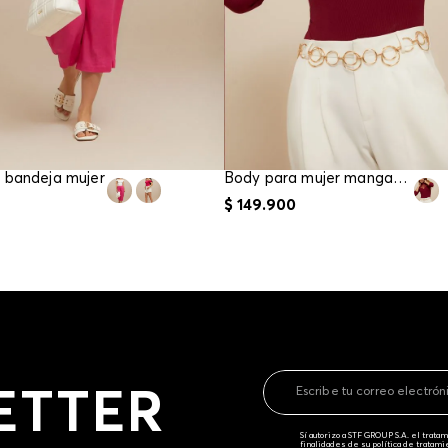
o bandeja mujer
Body para mujer manga tres cuartos
$
149
.
900
ETTER
Sí autorizo a STF GROUP S.A. el trat
finalidades de su política de tratam