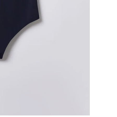
contact
te indi
program
acorda