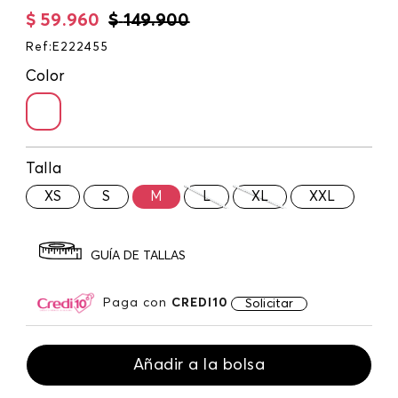
$
59
.
960
$
149
.
900
Ref
:
E222455
Color
Talla
XS
S
M
L
XL
XXL
GUÍA DE TALLAS
Paga con
CREDI10
Solicitar
Añadir a la bolsa