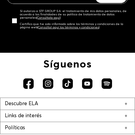
Sí autorizo a STF GROUP S.A. el tratamiento de mis datos personales, de
acuerdo a las finalidades de su política de tratamiento de datos
personales‎
(Consúltala aquí)
Certifico que he sido informado sobre los términos y condiciones de la
página web‎
(Consúltal aquí los términos y condiciones)
Síguenos
Descubre ELA
Links de interés
Políticas