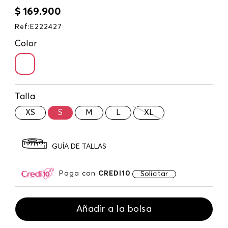
$
169
.
900
Ref
:
E222427
Color
Talla
XS
S
M
L
XL
GUÍA DE TALLAS
Paga con
CREDI10
Solicitar
Añadir a la bolsa