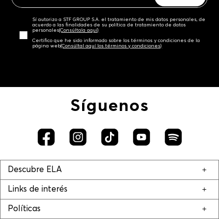
Sí autorizo a STF GROUP S.A. el tratamiento de mis datos personales, de
acuerdo a las finalidades de su política de tratamiento de datos
personales‎
(Consúltala aquí)
Certifico que he sido informado sobre los términos y condiciones de la
página web‎
(Consúltal aquí los términos y condiciones)
Síguenos
Descubre ELA
Links de interés
Políticas