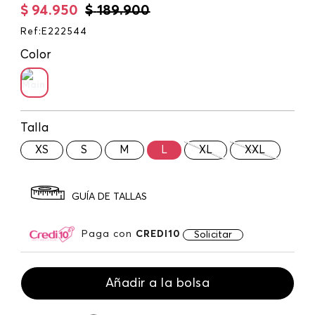
$
94
.
950
$
189
.
900
Ref
:
E222544
Color
Talla
XS
S
M
L
XL
XXL
GUÍA DE TALLAS
Paga con
CREDI10
Solicitar
Añadir a la bolsa