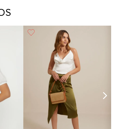
arte con un agente de servicio al cliente quien
cará los pasos a seguir y posteriormente
OS
ará la recogida del producto en la dirección
da.