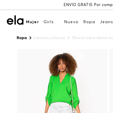
Mujer
Girls
Nuevo
Ropa
Jean
Ropa
Camisas y blusas
Bluson para dama ma