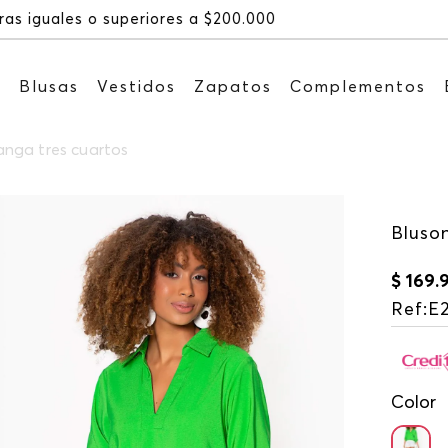
Recibe: 15%OFF suscribién
s
Blusas
Vestidos
Zapatos
Complementos
nga tres cuartos
Bluso
$
169
.
Ref
:
E
Color