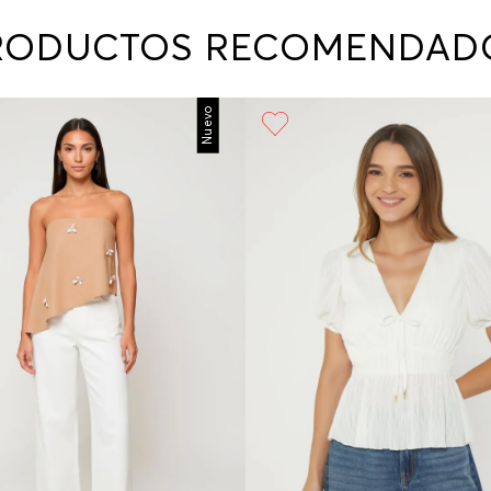
contact
te indi
RODUCTOS RECOMENDAD
program
acorda
Nuevo