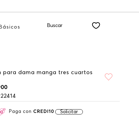
dote a nuestro NEWSLETTER
Buscar
Básicos
n para dama manga tres cuartos
900
222414
Paga con
CREDI10
Solicitar