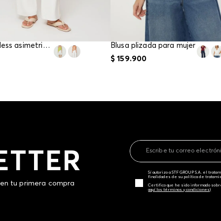
Blusa strapless asimetrica para mujer
Blusa plizada para mujer
$
159
.
900
ETTER
Sí autorizo a STF GROUP S.A. el trat
finalidades de su política de tratam
 en tu primera compra
Certifico que he sido informado sobr
aquí los términos y condiciones)