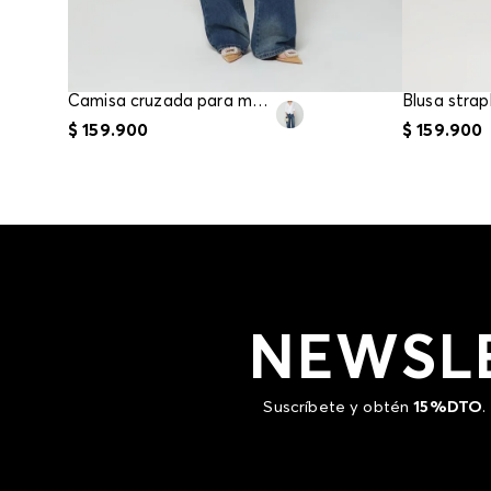
Camisa cruzada para mujer
$
159
.
900
$
159
.
900
NEWSL
Suscríbete y obtén
15%DTO
.