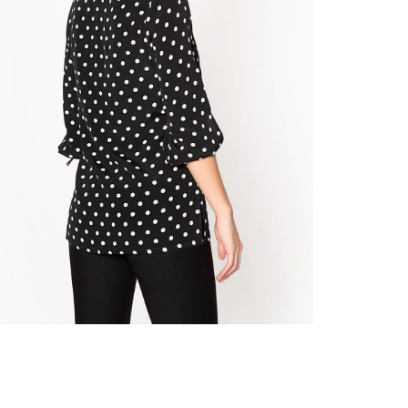
nuestr
Otros: 
En cual
tiendas
N
factura
luego 
(consul
nuestr
(15) dí
Devolu
utiliz
pedido 
embarg
adecua
se vea
transpo
del pr
llegas
product
asumido
Recuer