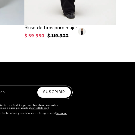
Blusa de tiras para mujer
$
59
.
950
$
119
.
900
$
79
.
95
SUSCRIBIR
amiento de mis datos personales, de acuerdo a las
iento de datos personales‎
(Consúltala aquí)
e los términos y condiciones de la página web‎
(Consúltal