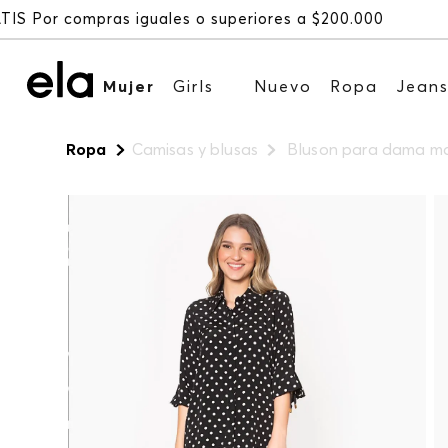
Mujer
Girls
Nuevo
Ropa
Jean
Ropa
Camisas y blusas
Bluson para dama m