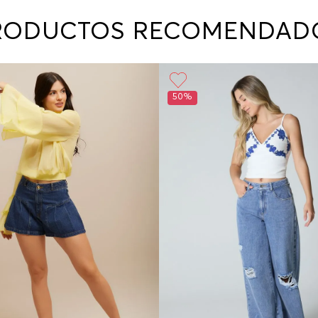
contact
te indi
RODUCTOS RECOMENDAD
program
acorda
50%