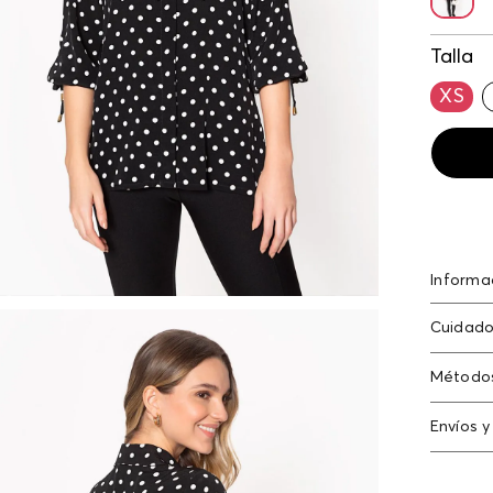
Talla
XS
Informa
Rayón 1
Cuidado
Lavado 
Método
/ planch
Tarjeta
Envíos y
Americ
N
Cambi
Tarjeta