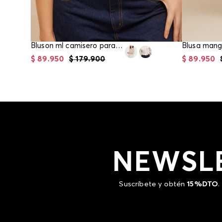
Bluson ml camisero para mujer
$
89
.
950
$
179
.
900
$
89
.
950
NEWSL
Suscríbete y obtén
15%DTO
.