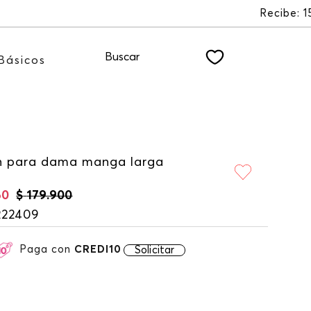
NEWSLETTER
Buscar
Básicos
n para dama manga larga
60
$
179
.
900
222409
Paga con
CREDI10
Solicitar