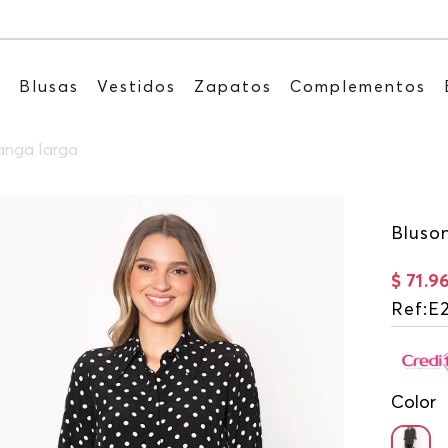
Recibe: 15%OFF suscribiéndote a nuestro 
s
Blusas
Vestidos
Zapatos
Complementos
anga larga
Bluso
$
71
.
9
Ref
:
E
Color