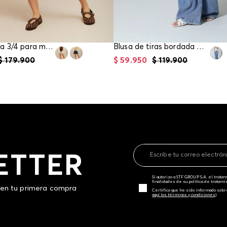
Blusa manga 3/4 para mujer
Blusa de tiras bordada para mujer
$
179
.
900
$
59
.
950
$
119
.
900
ETTER
Sí autorizo a STF GROUP S.A. el trat
finalidades de su política de tratam
 en tu primera compra
Certifico que he sido informado sobr
aquí los términos y condiciones)