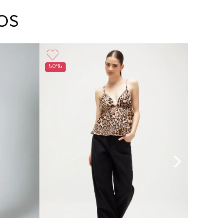
arte con un agente de servicio al cliente quien
cará los pasos a seguir y posteriormente
OS
ará la recogida del producto en la dirección
da.
Planchar a temperatura maximo 110°c
50%
50%