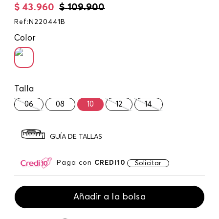
$
43
.
960
$
109
.
900
Ref
:
N220441B
Color
Talla
06
08
10
12
14
GUÍA DE TALLAS
Paga con
CREDI10
Solicitar
Añadir a la bolsa