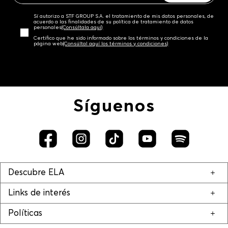
Sí autorizo a STF GROUP S.A. el tratamiento de mis datos personales, de
acuerdo a las finalidades de su política de tratamiento de datos
personales‎
(Consúltala aquí)
Certifico que he sido informado sobre los términos y condiciones de la
página web‎
(Consúltal aquí los términos y condiciones)
Síguenos
Descubre ELA
Links de interés
Políticas