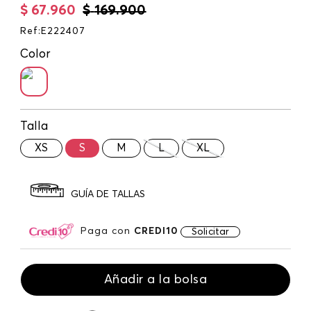
$
67
.
960
$
169
.
900
Ref
:
E222407
Color
Talla
XS
S
M
L
XL
GUÍA DE TALLAS
Paga con
CREDI10
Solicitar
Añadir a la bolsa