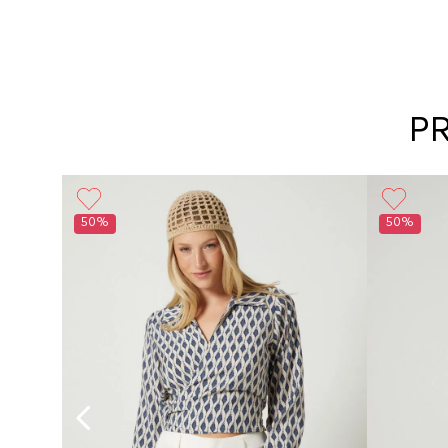
P
Girl
50%
50%