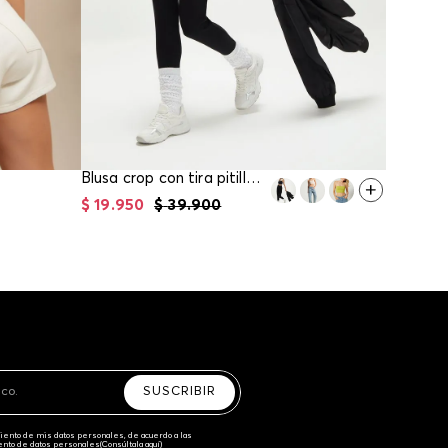
Blusa crop con tira pitillo para mujer
$
19
.
950
$
39
.
900
$
74
.
95
SUSCRIBIR
amiento de mis datos personales, de acuerdo a las
iento de datos personales‎
(Consúltala aquí)