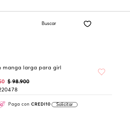
 nuestro NEWSLETTER
Buscar
n manga larga para girl
50
$
98
.
900
220478
Paga con
CREDI10
Solicitar