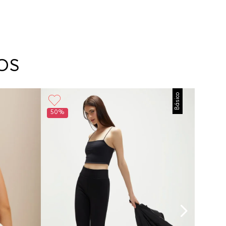
OS
Básico
50%
50%