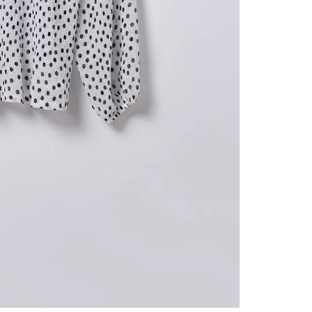
contact
te indi
program
acorda