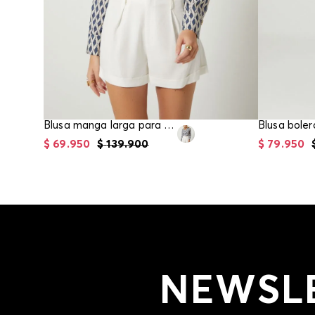
Blusa manga larga para mujer
Blusa boler
$
69
.
950
$
139
.
900
$
79
.
950
NEWSL