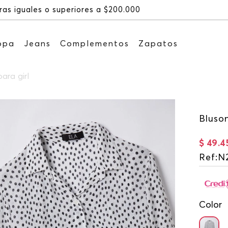
Recibe: 15%OFF suscribiéndote a
opa
Jeans
Complementos
Zapatos
ara girl
Bluso
$
49
.
4
Ref
:
N
Color