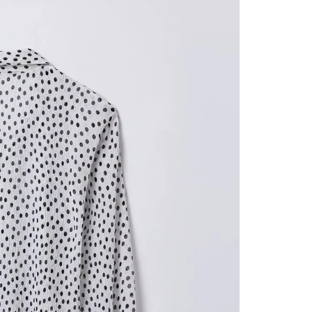
nuestr
Otros: 
En cual
tiendas
factura
luego 
(consul
nuestr
(15) dí
Devolu
N
utiliz
pedido 
embarg
adecua
se vea
transpo
del pr
llegas
product
asumido
Recuer