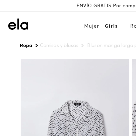
Mujer
Girls
R
Ropa
Camisas y blusas
Bluson manga larga p