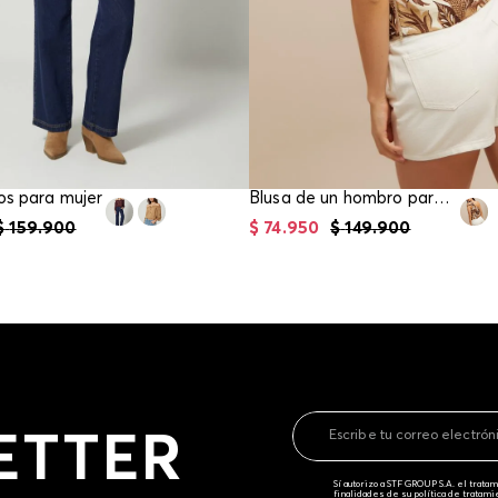
os para mujer
Blusa de un hombro para mujer
$
159
.
900
$
74
.
950
$
149
.
900
ETTER
Sí autorizo a STF GROUP S.A. el trat
finalidades de su política de tratam