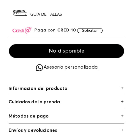
GUÍA DE TALLAS
Paga con
CREDI10
Solicitar
No disponible
Asesoría personalizada
Información del producto
Cuidados de la prenda
Métodos de pago
Tarjetas de crédito: Visa, Dinners, Master Card y
Envíos y devoluciones