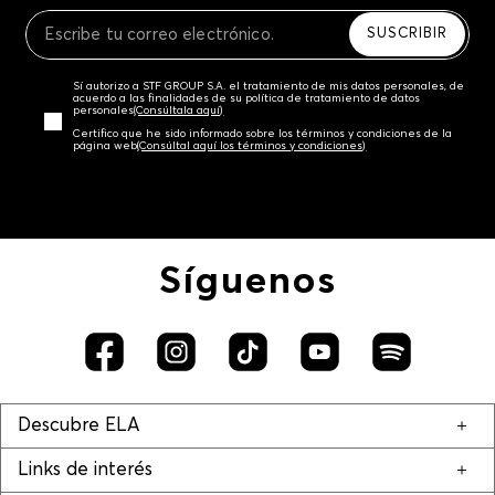
Recuerda que para el trámite del envío deberás
contactarte con un agente de servicio al cliente
SUSCRIBIR
quien te indicará los pasos a seguir y posteriormente
programará la recogida del producto en la dirección
Sí autorizo a STF GROUP S.A. el tratamiento de mis datos personales, de
acordada.
acuerdo a las finalidades de su política de tratamiento de datos
personales‎
(Consúltala aquí)
Certifico que he sido informado sobre los términos y condiciones de la
página web‎
(Consúltal aquí los términos y condiciones)
Síguenos
Descubre ELA
Links de interés