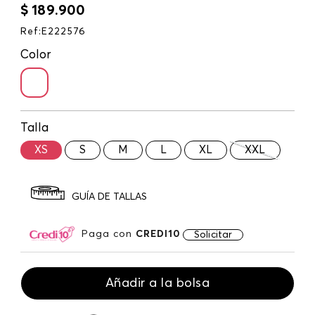
$
189
.
900
Ref
:
E222576
Color
Talla
XS
S
M
L
XL
XXL
GUÍA DE TALLAS
Paga con
CREDI10
Solicitar
Añadir a la bolsa