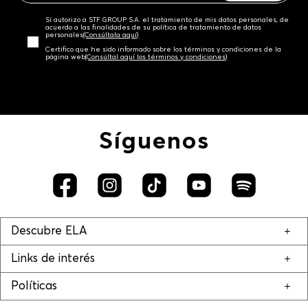
Sí autorizo a STF GROUP S.A. el tratamiento de mis datos personales, de
acuerdo a las finalidades de su política de tratamiento de datos
personales‎
(Consúltala aquí)
Certifico que he sido informado sobre los términos y condiciones de la
página web‎
(Consúltal aquí los términos y condiciones)
Síguenos
Descubre ELA
Links de interés
Políticas