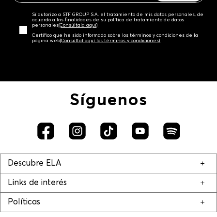
Sí autorizo a STF GROUP S.A. el tratamiento de mis datos personales, de
acuerdo a las finalidades de su política de tratamiento de datos
personales‎
(Consúltala aquí)
Certifico que he sido informado sobre los términos y condiciones de la
página web‎
(Consúltal aquí los términos y condiciones)
Síguenos
Descubre ELA
Links de interés
Políticas