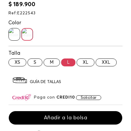
$
189
.
900
Ref
:
E222543
Color
Talla
XS
S
M
L
XL
XXL
GUÍA DE TALLAS
Paga con
CREDI10
Solicitar
Añadir a la bolsa