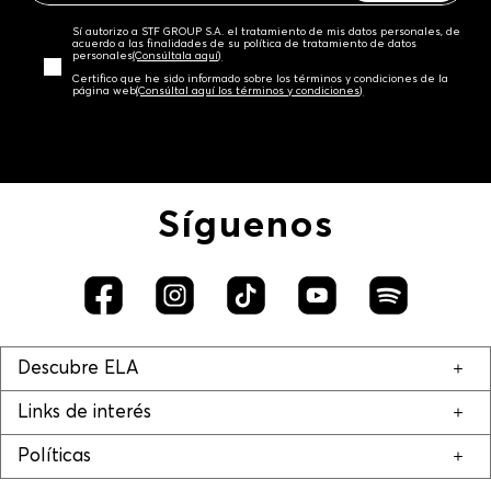
Sí autorizo a STF GROUP S.A. el tratamiento de mis datos personales, de
acuerdo a las finalidades de su política de tratamiento de datos
personales‎
(Consúltala aquí)
Certifico que he sido informado sobre los términos y condiciones de la
página web‎
(Consúltal aquí los términos y condiciones)
Síguenos
Descubre ELA
Links de interés
Políticas