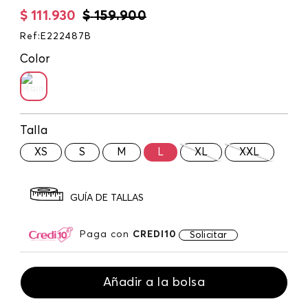
$
111
.
930
$
159
.
900
Ref
:
E222487B
Color
Talla
XS
S
M
L
XL
XXL
GUÍA DE TALLAS
Paga con
CREDI10
Solicitar
Añadir a la bolsa