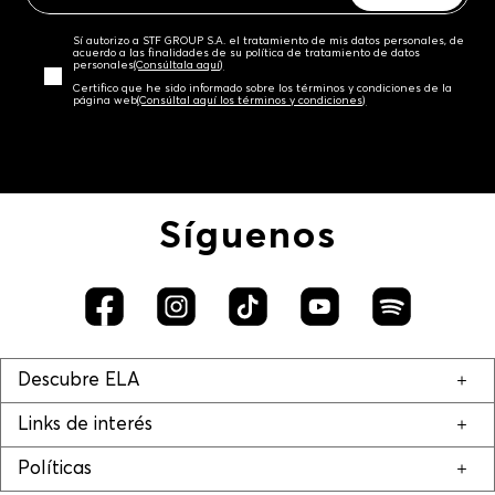
Sí autorizo a STF GROUP S.A. el tratamiento de mis datos personales, de
acuerdo a las finalidades de su política de tratamiento de datos
personales‎
(Consúltala aquí)
Certifico que he sido informado sobre los términos y condiciones de la
página web‎
(Consúltal aquí los términos y condiciones)
Síguenos
Descubre ELA
Links de interés
Políticas