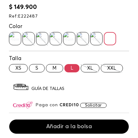
$
149
.
900
Ref
:
E222487
Color
Talla
XS
S
M
L
XL
XXL
GUÍA DE TALLAS
Paga con
CREDI10
Solicitar
Añadir a la bolsa