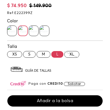
$
74
.
950
$
149
.
900
Ref
:
E222399Z
Color
Talla
XS
S
M
L
XL
GUÍA DE TALLAS
Paga con
CREDI10
Solicitar
Añadir a la bolsa