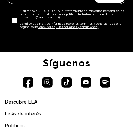
Sí autorizo a STF GROUP S.A. el tratamiento de mis datos personales, de
acuerdo a las finalidades de su política de tratamiento de datos
personales‎
(Consúltala aquí)
Certifico que he sido informado sobre los términos y condiciones de la
página web‎
(Consúltal aquí los términos y condiciones)
Síguenos
Descubre ELA
Links de interés
Políticas