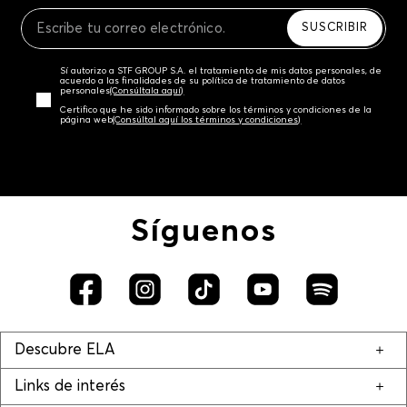
Recuerda que para el trámite del envío deberás
contactarte con un agente de servicio al cliente
SUSCRIBIR
quien te indicará los pasos a seguir y posteriormente
programará la recogida del producto en la dirección
Sí autorizo a STF GROUP S.A. el tratamiento de mis datos personales, de
acordada.
acuerdo a las finalidades de su política de tratamiento de datos
personales‎
(Consúltala aquí)
Certifico que he sido informado sobre los términos y condiciones de la
página web‎
(Consúltal aquí los términos y condiciones)
Síguenos
Descubre ELA
Links de interés