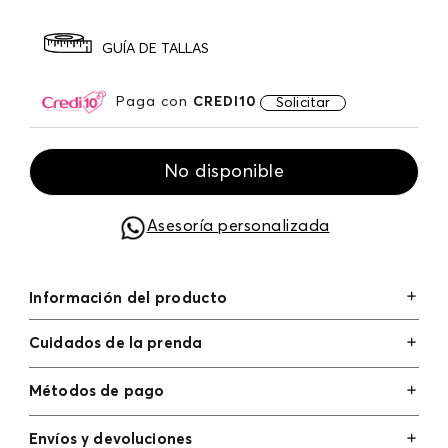
GUÍA DE TALLAS
Paga con
CREDI10
Solicitar
No disponible
Asesoría personalizada
Información del producto
Cuidados de la prenda
Métodos de pago
Tarjetas de crédito: Visa, Dinners, Master Card y
Envíos y devoluciones