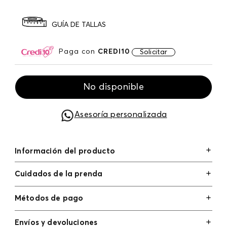
GUÍA DE TALLAS
Paga con
CREDI10
Solicitar
No disponible
Asesoría personalizada
Información del producto
Cuidados de la prenda
Métodos de pago
Tarjetas de crédito: Visa, Dinners, Master Card y
Envíos y devoluciones