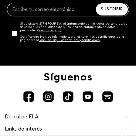
Recuerda que para el trámite del envío deberás
contactarte con un agente de servicio al cliente
SUSCRIBIR
quien te indicará los pasos a seguir y posteriormente
programará la recogida del producto en la dirección
Sí autorizo a STF GROUP S.A. el tratamiento de mis datos personales, de
acordada.
acuerdo a las finalidades de su política de tratamiento de datos
personales‎
(Consúltala aquí)
Certifico que he sido informado sobre los términos y condiciones de la
página web‎
(Consúltal aquí los términos y condiciones)
Síguenos
Descubre ELA
Links de interés