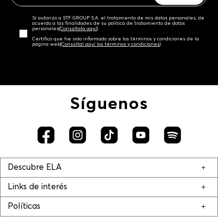
Sí autorizo a STF GROUP S.A. el tratamiento de mis datos personales, de
acuerdo a las finalidades de su política de tratamiento de datos
personales‎
(Consúltala aquí)
Certifico que he sido informado sobre los términos y condiciones de la
página web‎
(Consúltal aquí los términos y condiciones)
Síguenos
Descubre ELA
Links de interés
Políticas