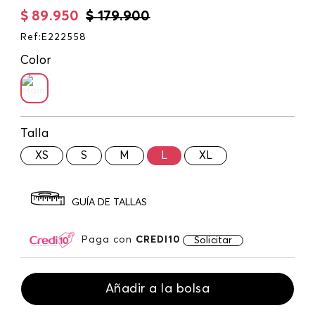
$
89
.
950
$
179
.
900
Ref
:
E222558
Color
Talla
XS
S
M
L
XL
GUÍA DE TALLAS
Paga con
CREDI10
Solicitar
Añadir a la bolsa