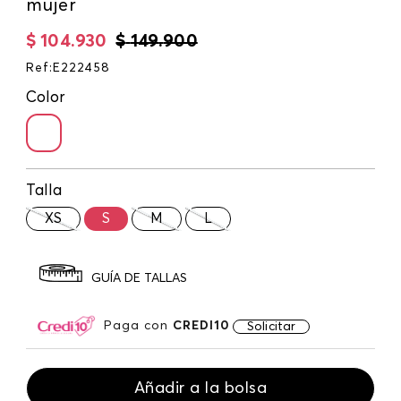
mujer
$
104
.
930
$
149
.
900
Ref
:
E222458
Color
Talla
XS
S
M
L
GUÍA DE TALLAS
Paga con
CREDI10
Solicitar
Añadir a la bolsa