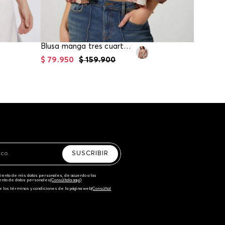
Blusa manga tres cuartos para mujer
$
79
.
950
$
159
.
900
$
84
.
95
SUSCRIBIR
amiento de mis datos personales, de acuerdo a las
iento de datos personales‎
(Consúltala aquí)
e los términos y condiciones de la página web‎
(Consúltal