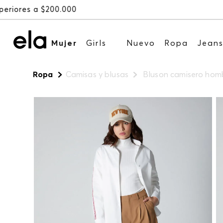
Mujer
Girls
Nuevo
Ropa
Jean
Ropa
Camisas y blusas
Bluson camisero homb