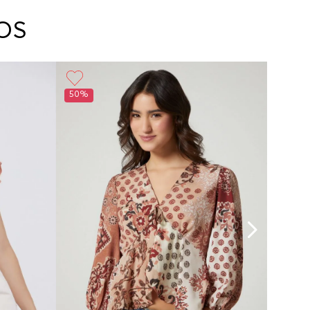
arte con un agente de servicio al cliente quien
cará los pasos a seguir y posteriormente
OS
ará la recogida del producto en la dirección
da.
50%
50%