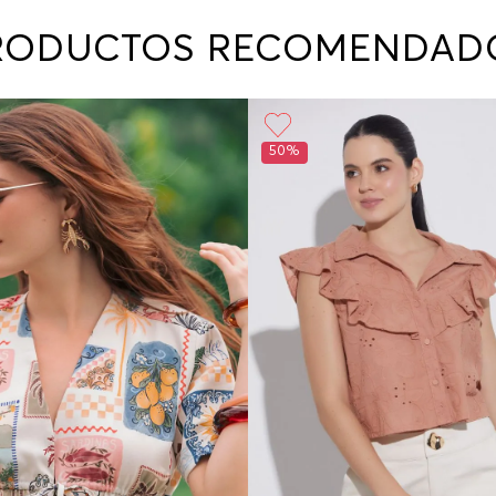
contact
te indi
RODUCTOS RECOMENDAD
program
acorda
50%