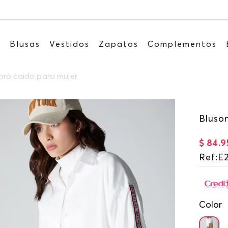
Recibe: 15%OFF suscribiéndote a nuestro NEWSLE
s
Blusas
Vestidos
Zapatos
Complementos
ro caido para mujer
Bluso
$
84
.
9
Ref
:
E
Color