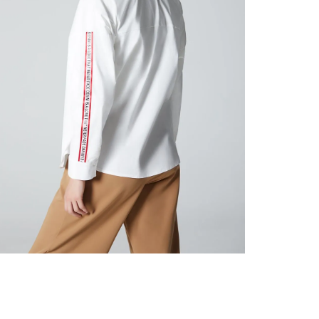
nuestr
Otros: 
En cual
tiendas
factura
luego 
(consul
nuestr
(15) dí
Devolu
utiliz
pedido 
embarg
adecua
se vea
transpo
del pr
llegas
product
asumido
Recuer