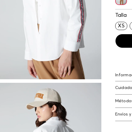
Talla
XS
Informa
Bluson 
Cuidado
lateral 
renovar
Método
Tarjeta
Envíos y
Americ
Cambi
Tarjeta