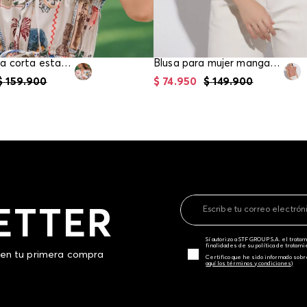
Blusa manga corta estampada para mujer
Blusa para mujer manga sisa
$
159
.
900
$
74
.
950
$
149
.
900
ETTER
Sí autorizo a STF GROUP S.A. el trat
finalidades de su política de tratam
 en tu primera compra
Certifico que he sido informado sobr
aquí los términos y condiciones)