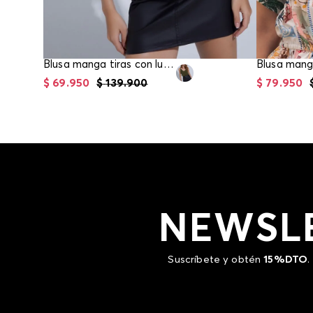
Blusa manga tiras con lurex para mujer
$
69
.
950
$
139
.
900
$
79
.
950
NEWSL
Suscríbete y obtén
15%DTO
.