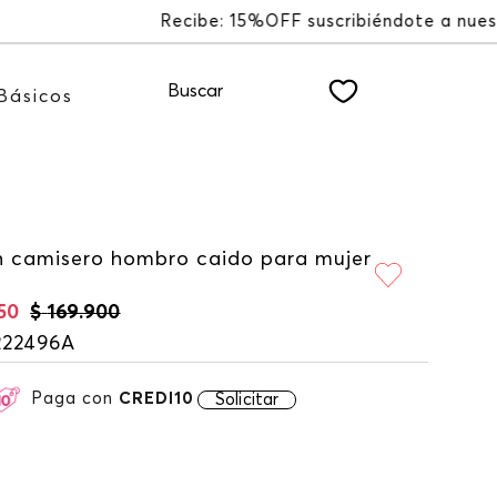
TTER
Buscar
Básicos
n camisero hombro caido para mujer
50
$
169
.
900
222496A
Paga con
CREDI10
Solicitar