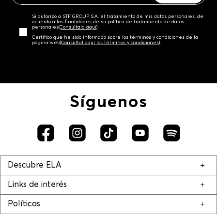
Sí autorizo a STF GROUP S.A. el tratamiento de mis datos personales, de
acuerdo a las finalidades de su política de tratamiento de datos
personales‎
(Consúltala aquí)
Certifico que he sido informado sobre los términos y condiciones de la
página web‎
(Consúltal aquí los términos y condiciones)
Síguenos
Descubre ELA
Links de interés
Políticas