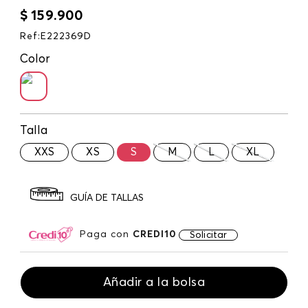
$
159
.
900
Ref
:
E222369D
Color
Talla
XXS
XS
S
M
L
XL
GUÍA DE TALLAS
Paga con
CREDI10
Solicitar
Añadir a la bolsa