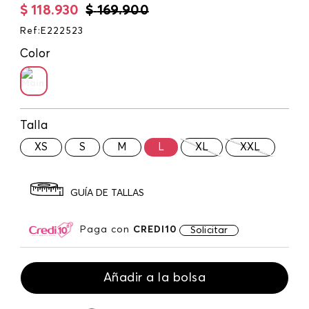
$
118
.
930
$
169
.
900
Ref
:
E222523
Color
Talla
XS
S
M
L
XL
XXL
GUÍA DE TALLAS
Paga con
CREDI10
Solicitar
Añadir a la bolsa