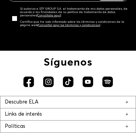
Sí autorizo a STF GROUP S.A. el tratamiento de mis datos personales, de
acuerdo a las finalidades de su política de tratamiento de datos
personales‎
(Consúltala aquí)
Certifico que he sido informado sobre los términos y condiciones de la
página web‎
(Consúltal aquí los términos y condiciones)
Síguenos
Descubre ELA
Links de interés
Políticas