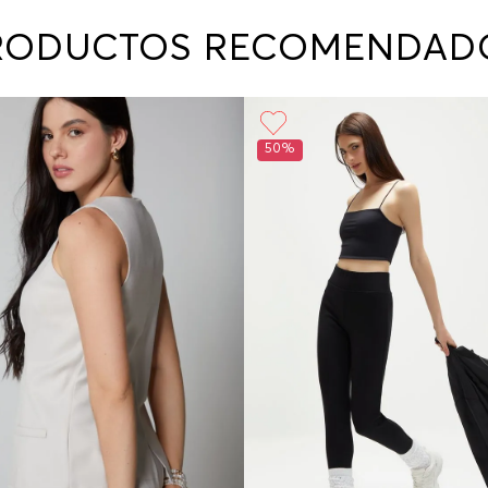
contact
te indi
RODUCTOS RECOMENDAD
program
acorda
50%