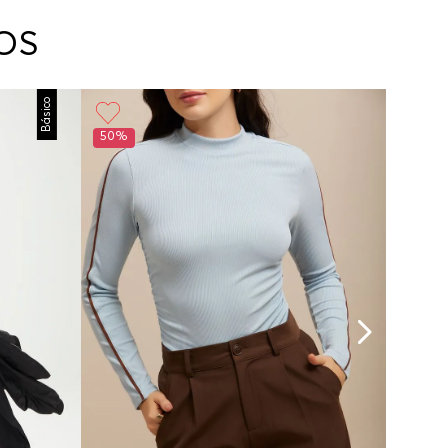
arte con un agente de servicio al cliente quien
cará los pasos a seguir y posteriormente
OS
ará la recogida del producto en la dirección
da.
Básico
50%
50%