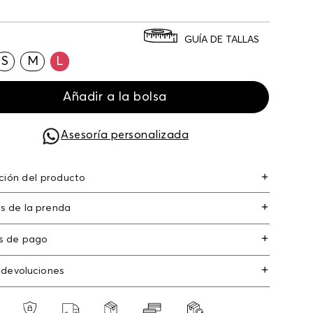
GUÍA DE TALLAS
S
M
L
Añadir a la bolsa
Asesoría personalizada
ción del producto
para mujer manga larga algodón 74% elastano 3%
s de la prenda
da 23%
s de pago
s de crédito: Visa, Dinners, Master Card y
 devoluciones
an Express.
os
: Si deseas hacer el cambio de alguno de
s débito: Maestro, Electron.