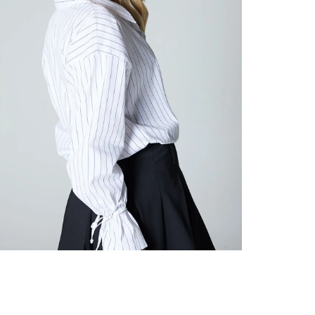
nuestr
Otros: 
En cual
tiendas
factura
luego 
(consul
nuestr
(15) dí
Devolu
utiliz
pedido 
embarg
adecua
se vea
transpo
del pr
llegas
product
asumido
Recuer