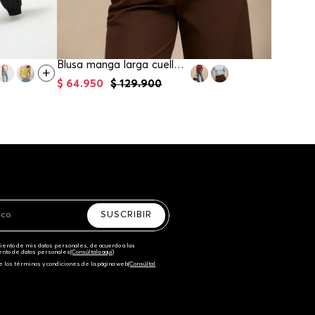
Blusa manga larga cuello alto para mujer
$
64
.
950
$
129
.
900
$
84
.
95
SUSCRIBIR
amiento de mis datos personales, de acuerdo a las
iento de datos personales‎
(Consúltala aquí)
e los términos y condiciones de la página web‎
(Consúltal