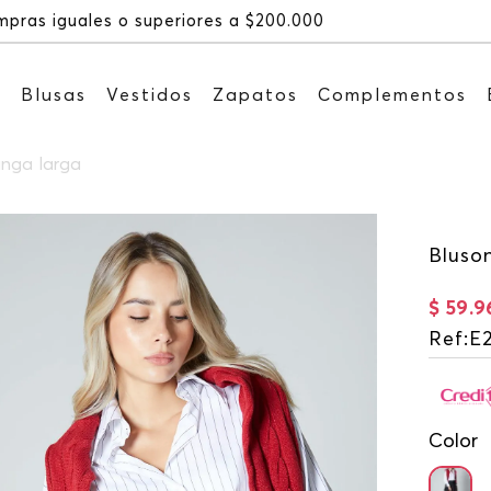
Recibe: 15%OFF suscribiéndote
s
Blusas
Vestidos
Zapatos
Complementos
anga larga
Bluso
$
59
.
9
Ref
:
E
Color