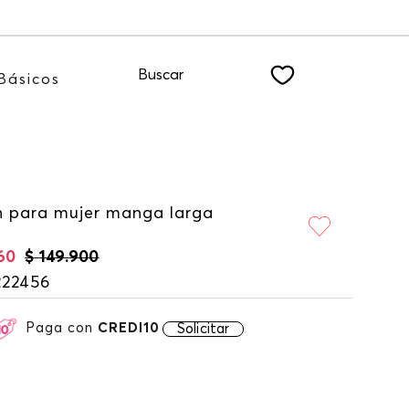
 a nuestro NEWSLETTER
Buscar
Básicos
n para mujer manga larga
60
$
149
.
900
222456
Paga con
CREDI10
Solicitar