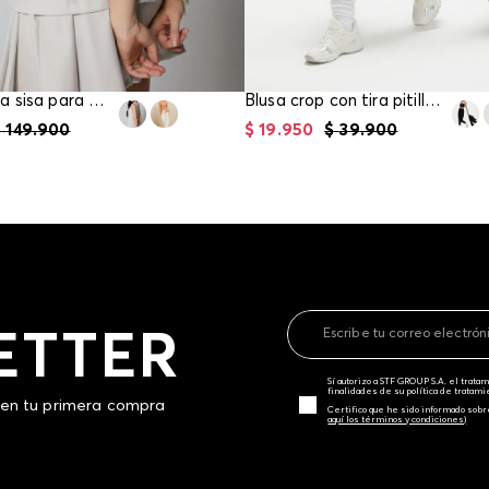
Blusa manga sisa para mujer
Blusa crop con tira pitillo para mujer
$
149
.
900
$
19
.
950
$
39
.
900
ETTER
Sí autorizo a STF GROUP S.A. el trat
finalidades de su política de tratam
 en tu primera compra
Certifico que he sido informado sobr
aquí los términos y condiciones)