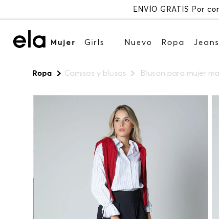
Mujer
Girls
Nuevo
Ropa
Jean
Ropa
Camisas y blusas
Bluson para mujer m