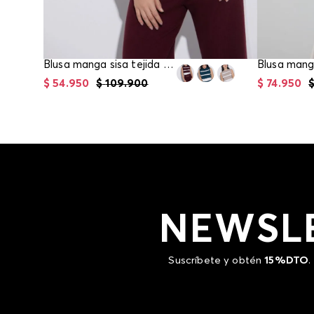
Blusa manga sisa tejida para mujer
$
54
.
950
$
109
.
900
$
74
.
950
NEWSL
Suscríbete y obtén
15%DTO
.